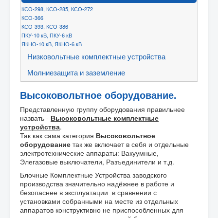
Контакты
КСО-298, КСО-285, КСО-272
КСО-366
Карта сайта
КСО-393, КСО-386
ПКУ-10 кВ, ПКУ-6 кВ
FAQ
ЯКНО-10 кВ, ЯКНО-6 кВ
Низковольтные комплектные устройства
ЦЕНЫ
Молниезащита и заземление
Высоковольтное оборудование.
Представленную группу оборудования правильнее
назвать -
Высоковольтные комплектные
устройства
.
Так как сама категория
Высоковольтное
оборудование
так же включает в себя и отдельные
электротехнические аппараты: Вакуумные,
Элегазовые выключатели, Разъединители и т.д.
Блочные Комплектные Устройства заводского
производства значительно надёжнее в работе и
безопаснее в эксплуатации в сравнении с
установками собранными на месте из отдельных
аппаратов конструктивно не приспособленных для