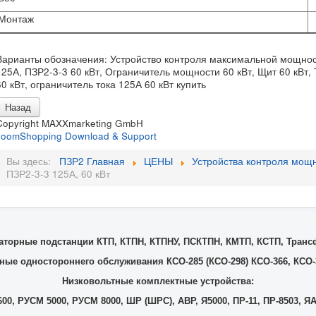
Монтаж
Варианты обозначения: Устройство контроля максимальной мощност
125А, ПЗР2-3-3 60 кВт, Ограничитель мощности 60 кВт, Щит 60 кВт
60 кВт, ограничитель тока 125А 60 кВт купить
Copyright MAXXmarketing GmbH
JoomShopping Download & Support
Вы здесь:
ПЗР2 Главная
ЦЕНЫ
Устройства контроля мощ
ПЗР2-3-3 125А, 60 кВт
торные подстанции КТП, КТПН, КТПНУ, ПСКТПН, КМТП, КСТП, Тран
ые одностороннего обслуживания КСО-285 (КСО-298) КСО-366, КСО-3
Низковольтные комплектные устройства:
00, РУСМ 5000, РУСМ 8000, ШР (ШРС), АВР, Я5000, ПР-11, ПР-8503, ЯА