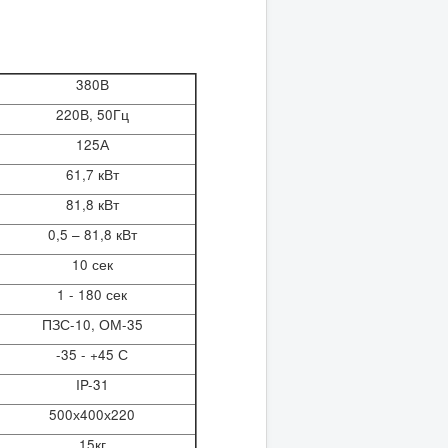
380В
220В, 50Гц
125А
61,7 кВт
81,8 кВт
0,5 – 81,8 кВт
10 сек
1 - 180 сек
ПЗС-10, ОМ-35
-35 - +45 С
IP-31
500х400х220
15кг