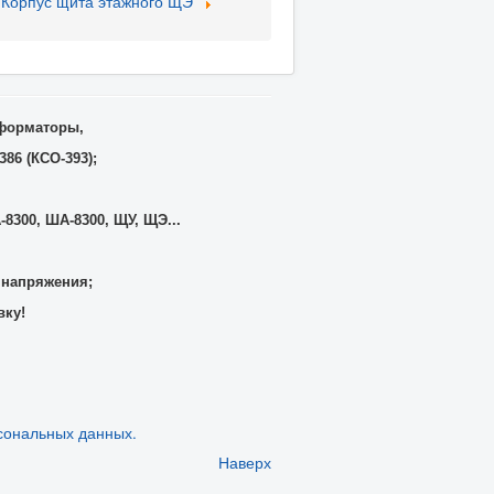
Корпус щита этажного ЩЭ
сформаторы,
86 (КСО-393);
-8300, ША-8300, ЩУ, ЩЭ...
 напряжения;
вку!
сональных данных.
Наверх