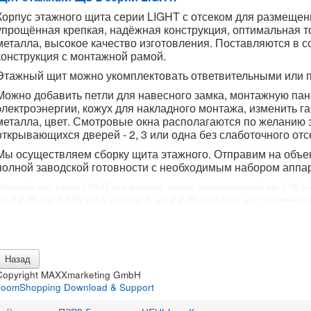
Корпус этажного щита серии LIGHT с отсеком для размещен
упрощённая крепкая, надёжная конструкция, оптимальная 
металла, высокое качество изготовления. Поставляются в 
конструкция с монтажной рамой.
Этажный щит можно укомплектовать ответвительными или
Можно добавить петли для навесного замка, монтажную пан
электроэнергии, кожух для накладного монтажа, изменить 
металла, цвет. Смотровые окна располагаются по желанию з
открывающихся дверей - 2, 3 или одна без слаботочного отс
Мы осуществляем сборку щита этажного. Отправим на объе
полной заводской готовности с необходимым набором аппар
Этажный щит серии LIGHT его аналоги: корпус металлический щэ-2 36 ухл3
щэ 2 2 36, щэ 2 2 36 ухл3, щит щэ 2, щэ 2 2 36 ухл3 ip31, щит этажный щэ
Copyright MAXXmarketing GmbH
JoomShopping Download & Support