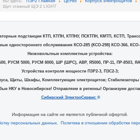
Вы здесь:
ПЗР2 Главная
ЦЕНЫ
Корпуса электрощитов
Щит этажный ЩЭ 2 LIGHT
торные подстанции КТП, КТПН, КТПНУ, ПСКТПН, КМТП, КСТП, Тран
ые одностороннего обслуживания КСО-285 (КСО-298) КСО-366, КСО-3
Низковольтные комплектные устройства:
00, РУСМ 5000, РУСМ 8000, ШР (ШРС), АВР, Я5000, ПР-11, ПР-8503, ЯА
Устройства контроля мощности ПЗР2-3, ПЗС2-3;
уса, Щиты, Шкафы, Комплектующие электрощитов; Стабилизаторы
ые НКУ в Новосибирске! Отправляем в регионы! Организуем доста
Сибирский ЭлектроСервис
®
Информация на сайте не является публичной офертой.
ботку персональных данных
.
Политика в отношении обработки пер