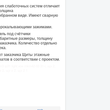
ия слаботочных систем отличает
толщина
собранном виде. Имеют сварную
 прокалывающими зажимами.
ель под счётчики
габаритные размеры, толщину
аказчика. Количество отдельно
ека.
кт заказчика Щиты этажные
атов в соответствии с проектом.
 ip31 light иэк mkm42-02-31-l, щэ 2,
 2, щэ х 2, щэ 2 1