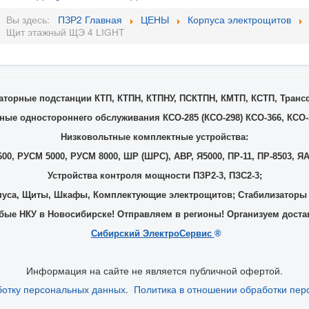
Вы здесь:
ПЗР2 Главная
ЦЕНЫ
Корпуса электрощитов
Щит этажный ЩЭ 4 LIGHT
торные подстанции КТП, КТПН, КТПНУ, ПСКТПН, КМТП, КСТП, Тран
ые одностороннего обслуживания КСО-285 (КСО-298) КСО-366, КСО-3
Низковольтные комплектные устройства:
00, РУСМ 5000, РУСМ 8000, ШР (ШРС), АВР, Я5000, ПР-11, ПР-8503, ЯА
Устройства контроля мощности ПЗР2-3, ПЗС2-3;
уса, Щиты, Шкафы, Комплектующие электрощитов; Стабилизаторы
ые НКУ в Новосибирске! Отправляем в регионы! Организуем доста
Сибирский ЭлектроСервис
®
Информация на сайте не является публичной офертой.
ботку персональных данных
.
Политика в отношении обработки пер