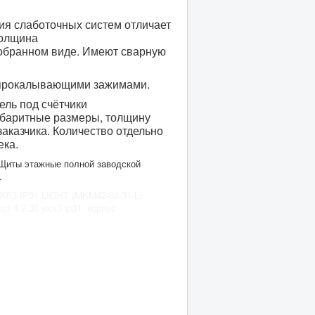
ия слаботочных систем отличает
толщина
собранном виде. Имеют сварную
 прокалывающими зажимами.
ель под счётчики
габаритные размеры, толщину
аказчика. Количество отдельно
ека.
 Щиты этажные полной заводской
.
ХЛ3 IP31 LIGHT (MKM42-04-31-L)
щэ 4 2 36 ухл3 ip31, корпус