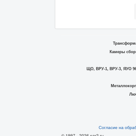
Трансформа
Камеры сборн
ЩО, ВРУ-1, ВРУ-3, ЯУО 96
Металлокорп
Люб
Согласие на обра
© 1997 - 2026 pzr2.ru