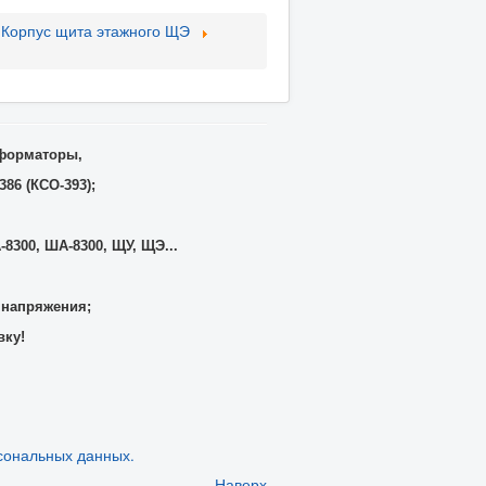
Корпус щита этажного ЩЭ
сформаторы,
86 (КСО-393);
-8300, ША-8300, ЩУ, ЩЭ...
 напряжения;
вку!
сональных данных.
Наверх