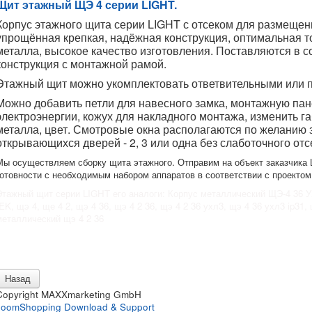
Щит этажный ЩЭ 4 серии LIGHT.
Корпус этажного щита серии LIGHT с отсеком для размещен
упрощённая крепкая, надёжная конструкция, оптимальная 
металла, высокое качество изготовления. Поставляются в 
конструкция с монтажной рамой.
Этажный щит можно укомплектовать ответвительными или
Можно добавить петли для навесного замка, монтажную пан
электроэнергии, кожух для накладного монтажа, изменить 
металла, цвет. Смотровые окна располагаются по желанию з
открывающихся дверей - 2, 3 или одна без слаботочного отс
Мы осуществляем сборку щита этажного. Отправим на объект заказчика
готовности с необходимым набором аппаратов в соответствии с проектом
Этажный щит серии LIGHT его аналоги: Корпус металлический ЩЭ-4 36 У
IEK,
щэ 4, ще 4 2, щэ 4 36, щэ 4 2 36, щэ 4 2 36 ухл3, щэ 4 36 ухл3 ip31, 
металлический щэ 4 2 36
Copyright MAXXmarketing GmbH
JoomShopping Download & Support